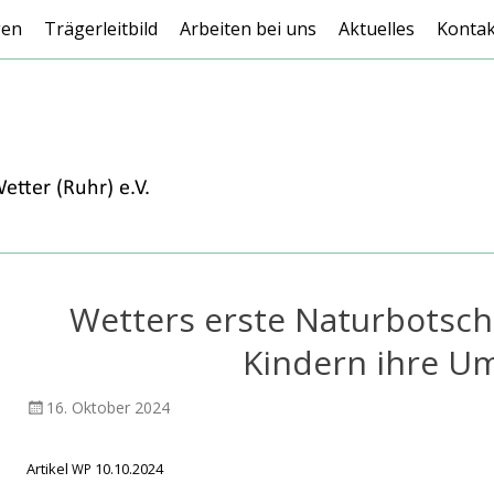
gen
Trägerleitbild
Arbeiten bei uns
Aktuelles
Kontak
Wetters erste Naturbotsch
Kindern ihre U
Veröffentlicht
AutorAndreas
16. Oktober 2024
am
Focks
Artikel
10.10.2024
WP