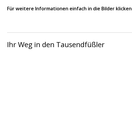
Für weitere Informationen einfach in die Bilder klicke
Please
Please
Mitteilung
ignore
ignore
this field
this field
Ihr Weg in den Tausendfüßler
Senden