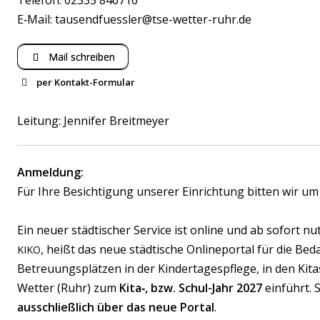
Telefon: 02335 846716
E‑Mail:
tausendfuessler@tse-wetter-ruhr.de
Mail schreiben
per Kontakt-Formular
Name
Leitung: Jennifer Breitmeyer
E‑Mail
Anmeldung:
Für Ihre Besichtigung unserer Einrichtung bitten wir u
Betreff
Ein neuer städtischer Service ist online und ab sofort nu
, heißt das neue städtische Onlineportal für die Be
KIKO
Betreuungsplätzen in der Kindertagespflege, in den Kita
Wetter (Ruhr) zum
8 + 1 =
Kita‑, bzw. Schul-Jahr 2027
einführt. 
ausschließlich über das neue Portal
.