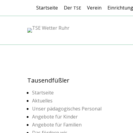
Header-Menü
Weiter
Startseite
Der
Verein
Einrichtun
TSE
zum
Inhalt
TSE Wetter Ruhr
Submenü
Weiter
zum
Inhalt
Tausendfüßler
Startseite
Aktuelles
Unser pädagogisches Personal
Angebote für Kinder
Angebote für Familien
Das fördern wir