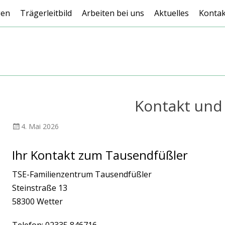
gen
Trägerleitbild
Arbeiten bei uns
Aktuelles
Kontak
Kontakt und
Veröffentlicht
AutorKindertagesstätte
4. Mai 2026
am
Tausendfüßler
Ihr Kontakt zum Tausendfüßler
TSE-Familienzentrum Tausendfüßler
Steinstraße 13
58300 Wetter