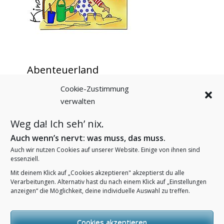
Abenteuerland
Cookie-Zustimmung
Startseite
verwalten
Aktuelles – Berichte
Unser pädagogisches Personal
Weg da! Ich seh’ nix.
Angebote für Kinder
Angebote für Familien
Auch wenn’s nervt: was muss, das muss.
Das fördern wir
Auch wir nutzen Cookies auf unserer Website. Einige von ihnen sind
Unsere Öffnungszeiten
essenziell.
Termine im Abenteuerland
Mit deinem Klick auf „Cookies akzeptieren" akzeptierst du alle
Bilder
Verarbeitungen. Alternativ hast du nach einem Klick auf „Einstellungen
anzeigen“ die Möglichkeit, deine individuelle Auswahl zu treffen.
Kooperationspartner
Kontakt und Anfahrt
Cookies akzeptieren