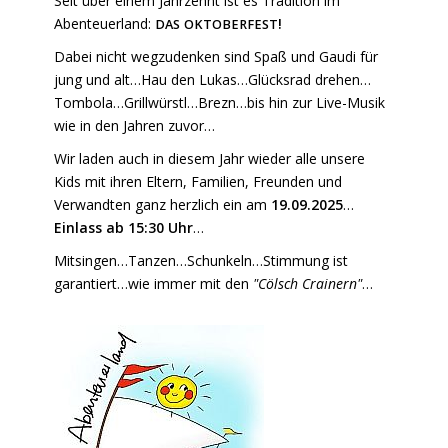
Seit über einem Jahrzehnt ist es Tradition im
Abenteuerland:
!
DAS
OKTOBERFEST
Dabei nicht wegzudenken sind Spaß und Gaudi für
jung und alt…Hau den Lukas…Glücksrad drehen…
Tombola…Grillwürstl…Brezn…bis hin zur Live-Musik
wie in den Jahren zuvor…
Wir laden auch in diesem Jahr wieder alle unsere
Kids mit ihren Eltern, Familien, Freunden und
Verwandten ganz herzlich ein am
19.09.2025
…
Einlass ab 15:30 Uhr
…
Mitsingen…Tanzen…Schunkeln…Stimmung ist
garantiert…wie immer mit den
"Cölsch Crainern"
…