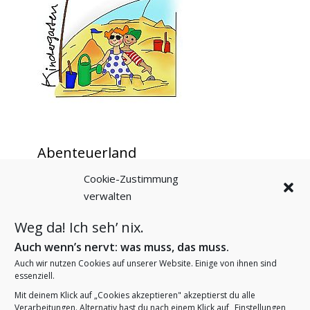
Abenteuerland
Cookie-Zustimmung
Startseite
verwalten
Aktuelles – Berichte
Unser pädagogisches Personal
Weg da! Ich seh’ nix.
Angebote für Kinder
Angebote für Familien
Auch wenn’s nervt: was muss, das muss.
Das fördern wir
Auch wir nutzen Cookies auf unserer Website. Einige von ihnen sind
Unsere Öffnungszeiten
essenziell.
Termine im Abenteuerland
Mit deinem Klick auf „Cookies akzeptieren" akzeptierst du alle
Bilder
Verarbeitungen. Alternativ hast du nach einem Klick auf „Einstellungen