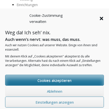
Einrichtungen
Abenteuerland
Cookie-Zustimmung
Fröbelhaus
verwalten
Gravemannhaus
Tausendfüßler
Weg da! Ich seh’ nix.
Villa Kunterbunt
Trägerleitbild
Auch wenn’s nervt: was muss, das muss.
Arbeiten bei uns
Auch wir nutzen Cookies auf unserer Website. Einige von ihnen sind
Aktuelles
essenziell.
Kontakt
Mit deinem Klick auf „Cookies akzeptieren" akzeptierst du alle
Impressum
Verarbeitungen. Alternativ hast du nach einem Klick auf „Einstellungen
anzeigen“ die Möglichkeit, deine individuelle Auswahl zu treffen.
Datenschutzerklärung
Cookie-Richtlinie (
)
EU
Cookies akzeptieren
Ablehnen
Einstellungen anzeigen