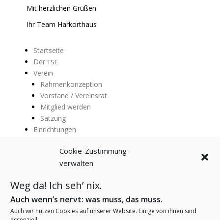
Mit herzlichen Grüßen
Ihr Team Harkorthaus
Startseite
Der
TSE
Verein
Rahmenkonzeption
Vorstand / Vereinsrat
Mitglied werden
Satzung
Einrichtungen
Abenteuerland
Cookie-Zustimmung
Fröbelhaus
verwalten
Gravemannhaus
Tausendfüßler
Weg da! Ich seh’ nix.
Villa Kunterbunt
Trägerleitbild
Auch wenn’s nervt: was muss, das muss.
Arbeiten bei uns
Auch wir nutzen Cookies auf unserer Website. Einige von ihnen sind
Aktuelles
essenziell.