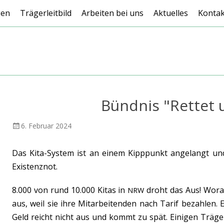
gen
Trägerleitbild
Arbeiten bei uns
Aktuelles
Kontak
Bündnis "Rettet 
Veröffentlicht
AutorFelix
6. Februar 2024
am
Bernefeld
Das Kita-System ist an einem Kipppunkt angelangt und
Existenznot.
8.000 von rund 10.000 Kitas in
droht das Aus! Woran
NRW
aus, weil sie ihre Mitarbeitenden nach Tarif bezahlen
Geld reicht nicht aus und kommt zu spät. Einigen Träge