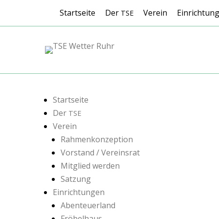
Header-Menü
Weiter
Startseite
Der
Verein
Einrichtun
TSE
zum
Inhalt
TSE Wetter Ruhr
Submenü
Weiter
zum
Startseite
Inhalt
Der
TSE
Verein
Rahmenkonzeption
Vorstand / Vereinsrat
Mitglied werden
Satzung
Einrichtungen
Abenteuerland
Fröbelhaus