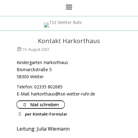
TSE Wetter Ruhr
Kontakt Harkorthaus
Veröffentlicht
AutorKindergarten
10. August 2021
am
Harkorthaus
Kindergarten Harkorthaus
Bismarckstraße 5
58300 Wetter
Telefon: 02335 802685
E‑Mail:
harkorthaus@tse-wetter-ruhr.de
Mail schreiben
per Kontakt-Formular
Name
Leitung: Julia Wiemann