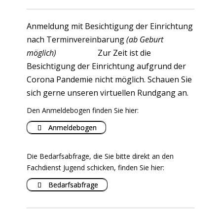
E‑Mail
Anmeldung mit Besichtigung der Einrichtung
nach Terminvereinbarung
(ab Geburt
möglich)
Zur Zeit ist die
Betreff
Besichtigung der Einrichtung aufgrund der
Corona Pandemie nicht möglich. Schauen Sie
7 + 1 =
sich gerne unseren virtuellen Rundgang an.
Den Anmeldebogen finden Sie hier:
Anmeldebogen
Please
Please
Mitteilung
ignore
ignore
this field
this field
Die Bedarfsabfrage, die Sie bitte direkt an den
Fachdienst Jugend schicken, finden Sie hier:
Bedarfsabfrage