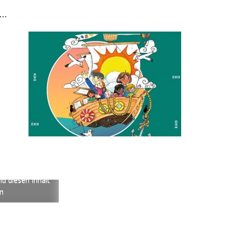
n…
die Marketing-
d diesen Inhalt
en