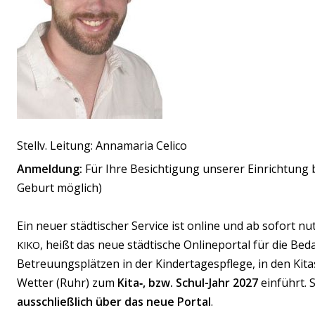
Betreff
8 + 1 =
Please
Please
Mitteilung
ignore
ignore
Stellv. Leitung: Annamaria Celico
this field
this field
Anmeldung:
Für Ihre Besichtigung unserer Einrichtung 
Geburt möglich)
Ein neuer städtischer Service ist online und ab sofort nu
, heißt das neue städtische Onlineportal für die Be
KIKO
Betreuungsplätzen in der Kindertagespflege, in den Kita
Wetter (Ruhr) zum
Kita‑, bzw. Schul-Jahr 2027
einführt. 
ausschließlich über das neue Portal
.