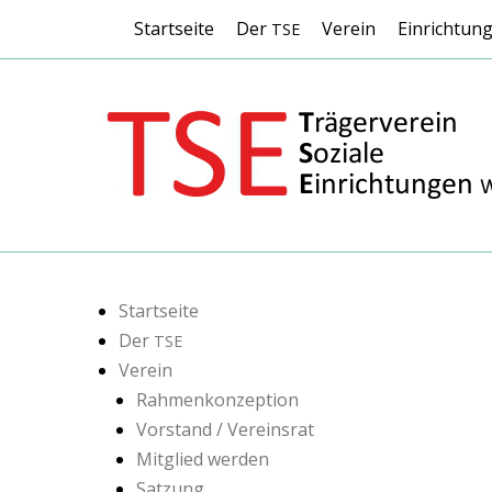
Header-Menü
Weiter
Startseite
Der
Verein
Einrichtun
TSE
zum
Inhalt
TSE Wetter Ruhr
Submenü
Weiter
zum
Startseite
Inhalt
Der
TSE
Verein
Rahmenkonzeption
Vorstand / Vereinsrat
Mitglied werden
Satzung